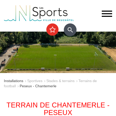
Installations
Sportives
Stades & terrains
Terrains de
football
Peseux - Chantemerle
TERRAIN DE CHANTEMERLE -
PESEUX