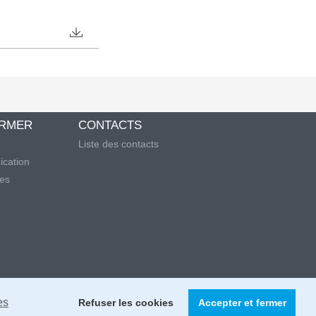
ORMER
CONTACTS
Liste des contacts
cation
les
es
Refuser les cookies
Accepter et fermer