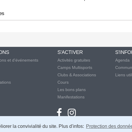
nes
IONS
S'ACTIVER
S'INF
ions et d'événements
Activités gratuites
Agenda
Camps Multisports
Communi
Clubs & Associations
Liens uti
lations
Cours
Les bons plans
Manifestations
orer la convivialité du site. Plus d'infos:
Protection des donné
MENTIONS LÉGALES ET PROTECTION DES DONNÉES