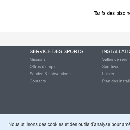
Tarifs des pisci
SERVICE DES SPORTS
INSTALLAT
Missions
Salles de réun
Offres d'emploi
Sportives
Soutien & subventions
Loisirs
Contacts
Plan des instal
Nous utilisons des cookies et des outils d'analyse pour améli