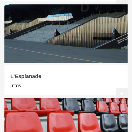
+
L'Esplanade
Infos
+