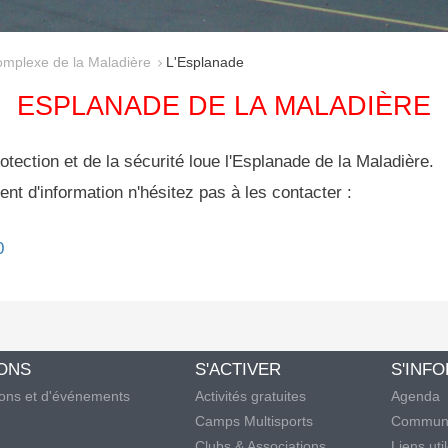
mplexe de la Maladière
L'Esplanade
ESPLANADE DE LA MALADIÈRE
otection et de la sécurité loue l'Esplanade de la Maladière.
nt d'information n'hésitez pas à les contacter :
0
IONS
S'ACTIVER
S'INF
ions et d'événements
Activités gratuites
Agenda
Camps Multisports
Communi
Clubs & Associations
Liens uti