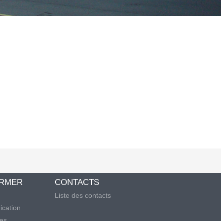
ORMER
CONTACTS
Liste des contacts
cation
les