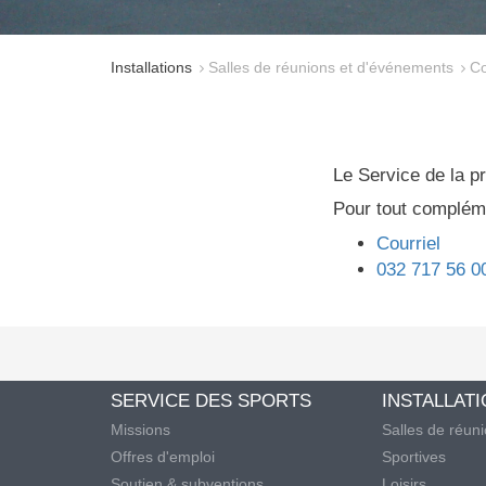
Installations
Salles de réunions et d'événements
Co
Le Service de la pr
Pour tout compléme
Courriel
032 717 56 0
SERVICE DES SPORTS
INSTALLAT
Missions
Salles de réun
Offres d'emploi
Sportives
Soutien & subventions
Loisirs