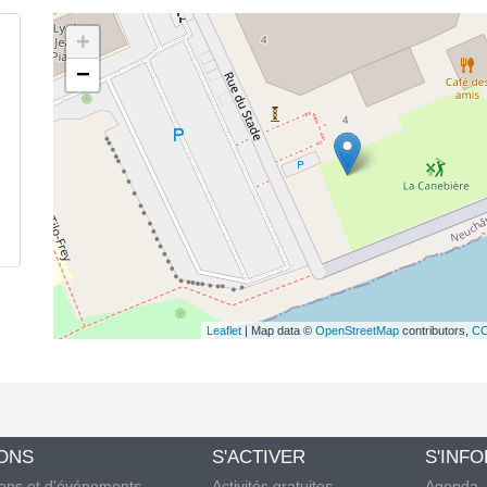
+
−
Leaflet
| Map data ©
OpenStreetMap
contributors,
CC
IONS
S'ACTIVER
S'INF
ions et d'événements
Activités gratuites
Agenda