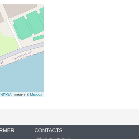
-BY-SA
, Imagery ©
Mapbox
ORMER
CONTACTS
Liste des contacts