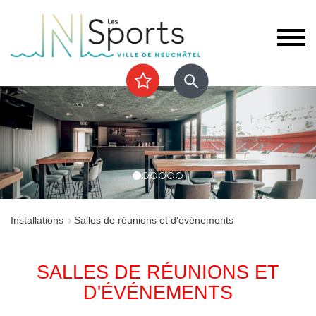
Précédent
Sui
Installations
Salles de réunions et d'événements
SALLES DE RÉUNIONS ET
D'ÉVÉNEMENTS