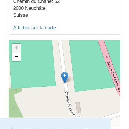
Chemin du Chanet 52
2000
Neuchâtel
Suisse
Afficher sur la carte
+
−
Leaflet
| Map data ©
OpenStreetMap
contributors,
CC-BY-SA
, Imagery ©
Mapbox