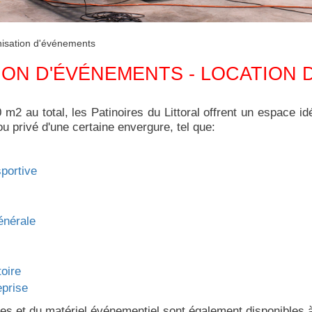
isation d'événements
ON D'ÉVÉNEMENTS - LOCATION 
m2 au total, les Patinoires du Littoral offrent un espace id
u privé d'une certaine envergure, tel que:
portive
énérale
toire
eprise
s et du matériel événementiel sont également disponibles à 