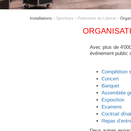
Installations
Sportives
Patinoires du Littoral
Organ
ORGANISATI
Avec plus de 4'000 
événement public o
Compétition s
Concert
Banquet
Assemblée g
Exposition
Examens
Cocktail dîna
Repas d’entr
Deux autres espace