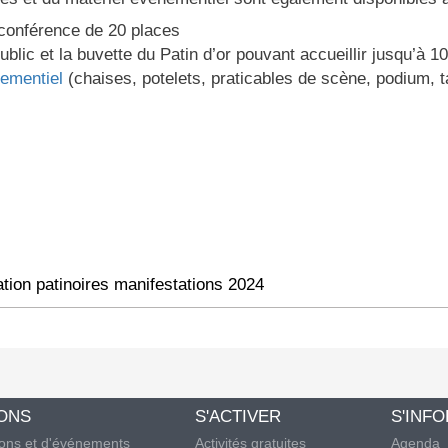
 conférence de 20 places
public et la buvette du Patin d’or pouvant accueillir jusqu’à 
nementiel
(chaises, potelets, praticables de scène, podium, t
ation patinoires manifestations 2024
IONS
S'ACTIVER
S'INF
ions et d'événements
Activités gratuites
Agenda