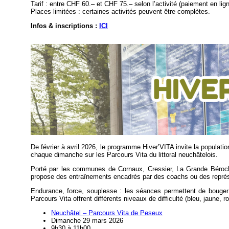
Tarif : entre CHF 60.– et CHF 75.– selon l’activité (paiement en lign
Places limitées : certaines activités peuvent être complètes.
Infos & inscriptions :
ICI
De février à avril 2026, le programme Hiver’VITA invite la populati
chaque dimanche sur les Parcours Vita du littoral neuchâtelois.
Porté par les communes de Cornaux, Cressier, La Grande Béroch
propose des entraînements encadrés par des coachs ou des représe
Endurance, force, souplesse : les séances permettent de bouger
Parcours Vita offrent différents niveaux de difficulté (bleu, jaune,
Neuchâtel – Parcours Vita de Peseux
Dimanche 29 mars 2026
9h30 à 11h00